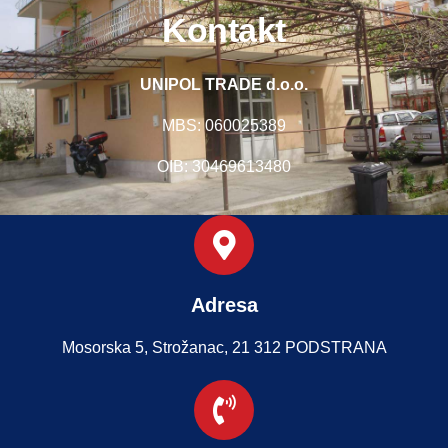
Kontakt
UNIPOL TRADE d.o.o.
MBS: 060025389
OIB: 30469613480
Adresa
Mosorska 5, Strožanac, 21 312 PODSTRANA