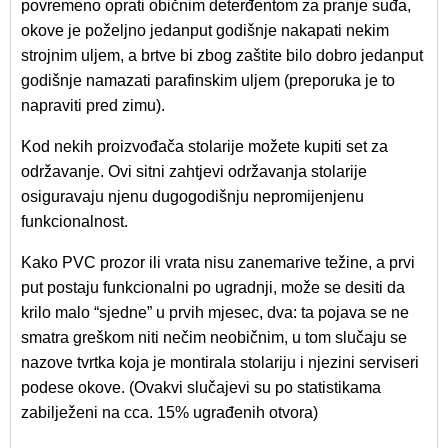
povremeno oprati običnim deterđentom za pranje suđa,
okove je poželjno jedanput godišnje nakapati nekim
strojnim uljem, a brtve bi zbog zaštite bilo dobro jedanput
godišnje namazati parafinskim uljem (preporuka je to
napraviti pred zimu).
Kod nekih proizvođača stolarije možete kupiti set za
održavanje. Ovi sitni zahtjevi održavanja stolarije
osiguravaju njenu dugogodišnju nepromijenjenu
funkcionalnost.
Kako PVC prozor ili vrata nisu zanemarive težine, a prvi
put postaju funkcionalni po ugradnji, može se desiti da
krilo malo “sjedne” u prvih mjesec, dva: ta pojava se ne
smatra greškom niti nečim neobičnim, u tom slučaju se
nazove tvrtka koja je montirala stolariju i njezini serviseri
podese okove. (Ovakvi slučajevi su po statistikama
zabilježeni na cca. 15% ugrađenih otvora)